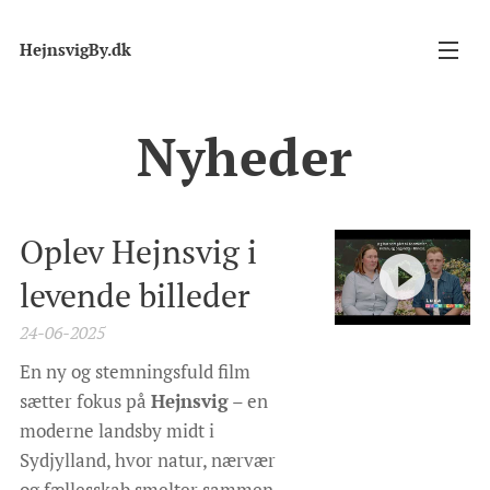
HejnsvigBy.dk
Nyheder
Oplev Hejnsvig i
levende billeder
24-06-2025
En ny og stemningsfuld film
sætter fokus på
Hejnsvig
– en
moderne landsby midt i
Sydjylland, hvor natur, nærvær
og fællesskab smelter sammen.